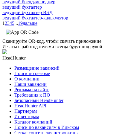
ведущий бренд-менеджер
ведущий бухгалтер
ведущий бухгалтер ВЭД
ведущий бухгалтер-калькулятор
1
2
3
4
5
...
19
дальше
Сканируйте QR-код, чтобы скачать приложение
И чаты с работодателями всегда будут под рукой
HeadHunter
Размещение вакансий
Поиск по резюме
О компании
Наши вакансии
Реклама на сайте
Требования к ПО
Безопасный HeadHunter
HeadHunter API
Партнерам
Инвесторам
Каталог компаний
Поиск по вакансиям в Ильском
Сетка: соцсеть для нетворкинга