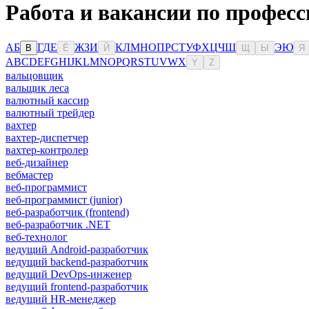
Работа и вакансии по профес
А
Б
Г
Д
Е
Ж
З
И
К
Л
М
Н
О
П
Р
С
Т
У
Ф
Х
Ц
Ч
Ш
Э
Ю
В
Ё
Й
Щ
Ы
Я
A
B
C
D
E
F
G
H
I
J
K
L
M
N
O
P
Q
R
S
T
U
V
W
X
Y
Z
вальцовщик
вальщик леса
валютный кассир
валютный трейдер
вахтер
вахтер-диспетчер
вахтер-контролер
веб-дизайнер
вебмастер
веб-программист
веб-программист (junior)
веб-разработчик (frontend)
веб-разработчик .NET
веб-технолог
ведущий Android-разработчик
ведущий backend-разработчик
ведущий DevOps-инженер
ведущий frontend-разработчик
ведущий HR-менеджер